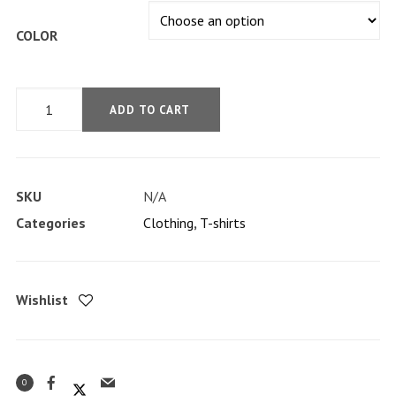
COLOR
Product
ADD TO CART
Variables
quantity
SKU
N/A
Categories
Clothing
,
T-shirts
Wishlist
0