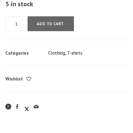
5 in stock
Product
ADD TO CART
5
In
Stock
Categories
Clothing
,
T-shirts
quantity
Wishlist
0